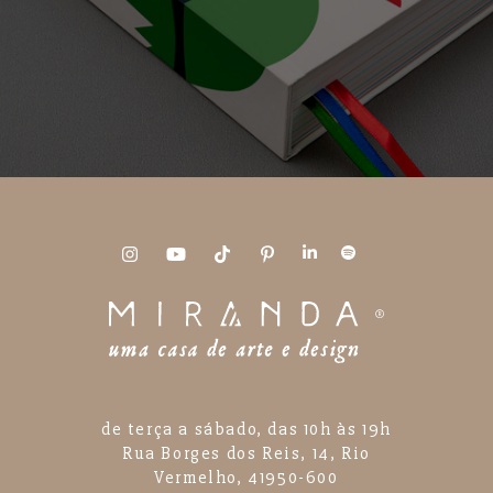
de terça a sábado, das 10h às 19h
Rua Borges dos Reis, 14, Rio
Vermelho, 41950-600