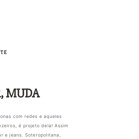
NTE
R, MUDA
onas com redes e aqueles 
iros, é projeto dela! Assim 
r e jeans. Soteropolitana, 