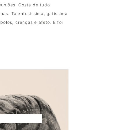
euniões. Gosta de tudo 
lhas. 
Talentosíssima, gatíssima 
los, crenças e afeto. E foi 