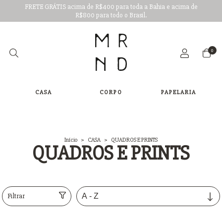
FRETE GRÁTIS acima de R$400 para toda a Bahia e acima de
R$800 para todo o Brasil.
0
CASA
CORPO
PAPELARIA
Início
>
CASA
>
QUADROS E PRINTS
QUADROS E PRINTS
Filtrar