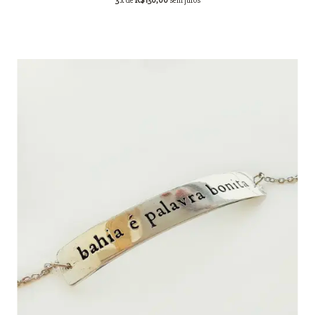
3
x de
R$130,00
sem juros