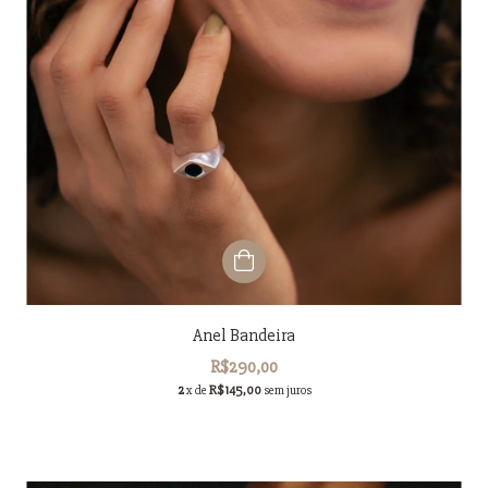
Anel Bandeira
R$290,00
2
x de
R$145,00
sem juros