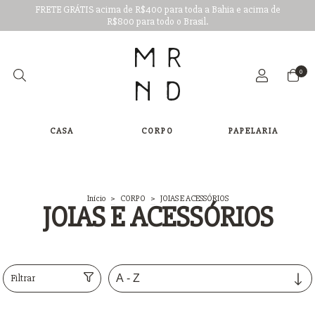
FRETE GRÁTIS acima de R$400 para toda a Bahia e acima de
R$800 para todo o Brasil.
0
CASA
CORPO
PAPELARIA
Início
>
CORPO
>
JOIAS E ACESSÓRIOS
JOIAS E ACESSÓRIOS
Filtrar