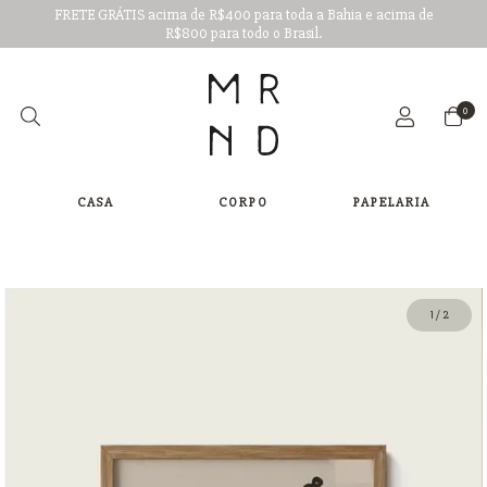
FRETE GRÁTIS acima de R$400 para toda a Bahia e acima de
R$800 para todo o Brasil.
0
CASA
CORPO
PAPELARIA
1
/
2