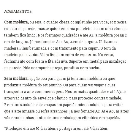
ACABAMENTOS
Com moldura,
ou seja, o quadro chega completinho pra você, só precisa
colocar na parede, mas se quiser em uma prateleira ou em uma cômoda
também fica lindo! Nos formatos quadrados e até A2, a moldura possui 2
cm de largura. Já nos fomatos A1 e A0, 4cm de largura. Utilizamos
madeira Pinus betumada e com tratamento para cupim. O tom da
madeira pode variar. Vidro liso com 2mm de espessura. No verso,
fechamento com foam e fita adesiva. Suporte em metal para instalação
na parede. Não acompanha prego, parafuso nem bucha.
Sem moldura,
opção boa para quem já tem uma moldura ou quer
produzir a moldura do seu jeitinho. Ou para quem vai viajar e quer
transportar a arte com menos peso. Nos formatos quadrados e até A3, as
artes vão dentro de envelope plástico, para proteção contra umidade.
E em um sanduíche de chapas em papelão microondulado para evitar
que a arte amasse ou sofra arranhões. Já nos fomatos A2, A1 e A0, as artes
vão enroladinhas dentro de uma embalagem cilíndrica em papelão.
*Produção em até 10 dias úteis e postagem em até 3 dias úteis.