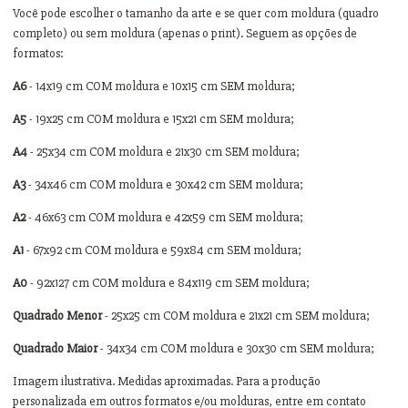
Você pode escolher o tamanho da arte e se quer com moldura (quadro
completo) ou sem moldura (apenas o print). Seguem as opções de
formatos:
A6
- 14x19 cm COM moldura e 10x15 cm SEM moldura;
A5
- 19x25 cm COM moldura e 15x21 cm SEM moldura;
A4
- 25x34 cm COM moldura e 21x30 cm SEM moldura;
A3
- 34x46 cm COM moldura e 30x42 cm SEM moldura;
A2
- 46x63 cm COM moldura e 42x59 cm SEM moldura;
A1
- 67x92 cm COM moldura e 59x84 cm SEM moldura;
A0
- 92x127 cm COM moldura e 84x119 cm SEM moldura;
Quadrado Menor
- 25x25 cm COM moldura e 21x21 cm SEM moldura;
Quadrado Maior
- 34x34 cm COM moldura e 30x30 cm SEM moldura;
Imagem ilustrativa. Medidas aproximadas. Para a produção
personalizada em outros formatos e/ou molduras, entre em contato